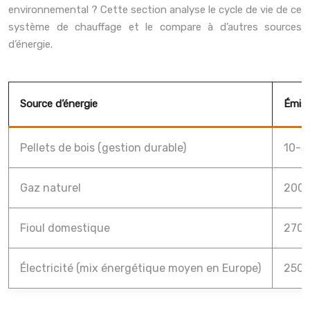
environnemental ? Cette section analyse le cycle de vie de ce
système de chauffage et le compare à d’autres sources
d’énergie.
Source d’énergie
Émiss
Pellets de bois (gestion durable)
10-3
Gaz naturel
200-
Fioul domestique
270-
Électricité (mix énergétique moyen en Europe)
250-