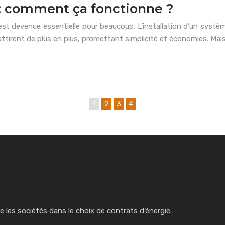
 : comment ça fonctionne ?
n est devenue essentielle pour beaucoup. L’installation d’un sys
 attirent de plus en plus, promettant simplicité et économies. Mai
1
2
3
4
e les sociétés dans le choix de contrats d’énergie.